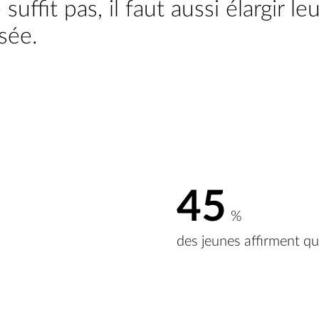
uffit pas, il faut aussi élargir leu
sée.
45
%
des jeunes affirment que
abilité d’accompagner les j