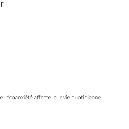
r
 l’écoanxiété affecte leur vie quotidienne.
eunes générations : les